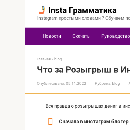
Перейти
Insta Грамматика
к
контенту
Instagram простыми словами ? Обучаем по
Новости
Скачать
Руководство
Главная
»
blog
Что за Розыгрыш в Ин
Опубликовано:
05.11.2022
Рубрика:
blog
Вся правда о розыгрышах денег в инс
Сначала в инстаграм блогер