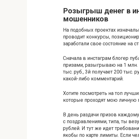
Розыгрыш денег в ин
мошенников
На подобных проектах изначальн
проводит конкурсы, позициони
заработали свое состояние на с
Сначала в инстаграм блогер пу
призами, разыгрываю на 1 млн. р
тыс. руб., 3й получает 200 тыс. 
какой-либо комментарий.
Хотите посмотреть на топ лучш
которые проходят мою личную п
В день раздачи призов каждом
с поздравлениями, типа, ты вез
рублей. И тут же идет требова
якобы по карте лимиты. Если че