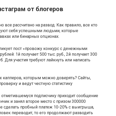
стаграм от блогеров
о все рассчитано на развод. Как правило, все кто
руют себя успешными людьми, которые
тавках или бинарных опционах.
бликует пост «провожу конкурс с денежными
ублей: 1й получает 500 тыс. руб., 2й получает 300
руб. Для участия требуют лайкнуть или написать
их капперов, которым можно доверять? Сайты,
роверку и ведут честную статистику
у отметившемуся подписчику приходит сообщение
унчик и занял второе место с призом 300000
ние сделать пробный платеж 10-20% с выигрыша,
ловек переводит, то его продолжают разводить