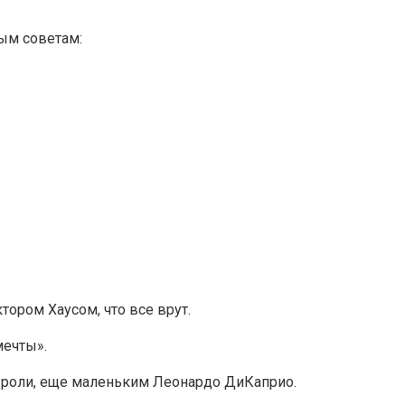
ным советам:
тором Хаусом, что все врут.
мечты».
й роли, еще маленьким Леонардо ДиКаприо.