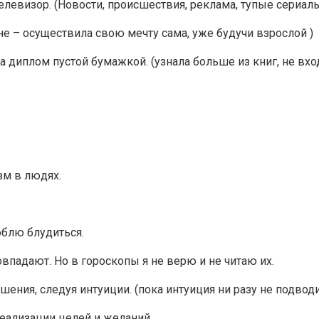
левизор. (Новости, происшествия, реклама, тупые сериал
е – осуществила свою мечту сама, уже будучи взрослой )
а диплом пустой бумажкой. (узнала больше из книг, не вх
зм в людях.
юблю блудиться.
впадают. Но в гороскопы я не верю и не читаю их.
ния, следуя интуиции. (пока интуиция ни разу не подводи
еализации целей и желаний.