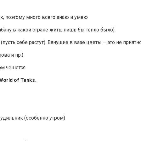
, поэтому много всего знаю и умею
бану в какой стране жить, лишь бы тепло было).
усть себе растут). Вянущие в вазе цветы – это не приятн
ова и пр.)
ом чешется
World of Tanks
.
будильник (особенно утром)