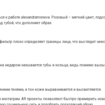
я к работе alexandramsneva. Розовый – мягкий цвет, под
 губой, что дополняет образ.
фильтр плохо определяет границы лица, что выглядит неес
ска недаром называется губы и кольца, ведь помимо вы
ними тенями, а тон кожи выравнивается и высветляется.
инстаграм. AR проекты позволяют быстро примерить новый
ую социальную сеть и подобрать подходящий образ.