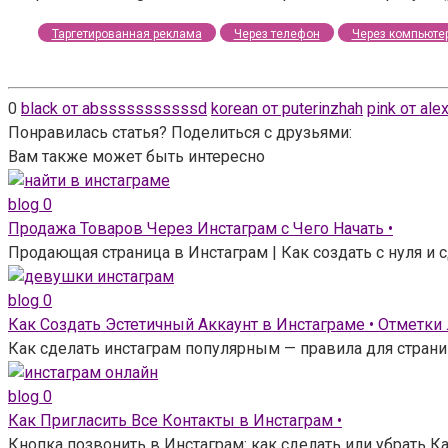
Таргетированная реклама
Через телефон
Через компьюте
0
black от absssssssssssd
korean от puterinzhah
pink от al
Понравилась статья? Поделиться с друзьями:
Вам также может быть интересно
blog
0
Продажа Товаров Через Инстаграм с Чего Начать •
Продающая страница в Инстаграм | Как создать с нуля и
blog
0
Как Создать Эстетичный Аккаунт в Инстаграме • Отметки
Как сделать инстаграм популярным — правила для страни
blog
0
Как Пригласить Все Контакты в Инстаграм •
Кнопка позвонить в Инстаграм: как сделать или убрать Ка