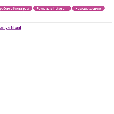
работе с Инстаграм
Реклама в instagram
Хорошие хештеги
amyartifcial