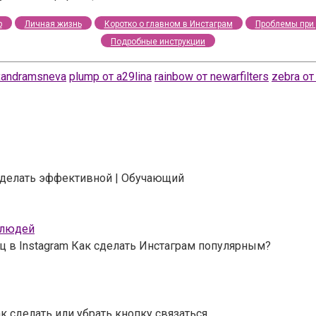
р
Личная жизнь
Коротко о главном в Инстаграм
Проблемы при 
Подробные инструкции
exandramsneva
plump от a29lina
rainbow от newarfilters
zebra от 
 сделать эффективной | Обучающий
 людей
ц в Instagram Как сделать Инстаграм популярным?
к сделать или убрать кнопку связаться