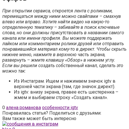
При открытии сервиса, откроется лента с роликами,
перемещаться между ними можно свайпами – смахнув
влево или вправо. Хотите найти видео на какую-то
определенную тематику – забивайте в поиск ключевые
слова, но они должны присутствовать в названии самого
канала или имени профиля. Вы можете поддержать
лайком или комментарием ролики друзей или отправить
понравившийся материал кому-то в директ. Чтобы скрыть
нижнее меню, нажмите в верхнюю часть экрана,
развернуть – жмите клавишу «Обзор» в нижнем углу.
Если вы решили создать собственный канал, сделать это
можно так:
Из Инстаграм. Ищем и нажимаем значок igtv в
верхней части экрана (там, где значок директ).
Из igtv: внизу экрана, правее есть шестеренка –
жмем и выбираем строку «Создать канал».
0
алена романова
особенности igtv
Понравилась статья? Поделиться с друзьями:
Вам также может быть интересно