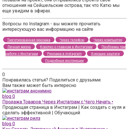
отношения на Сейшельские острова, так что Катю мы
еще увидим в эфирах.
Вопросы по Instagram - вы можете прочитать
интересующую вас информацию на сайте
Таргетированная реклама
Через телефон
Через компьютер
Личная жизнь
Коротко о главном в Инстаграм
Проблемы при
работе с Инстаграм
Реклама в instagram
Хорошие хештеги
Подробные инструкции
0
Понравилась статья? Поделиться с друзьями:
Вам также может быть интересно
blog
0
Продажа Товаров Через Инстаграм с Чего Начать •
Продающая страница в Инстаграм | Как создать с нуля и
сделать эффективной | Обучающий
blog
0