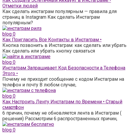
Как Создать Эстетичный Аккаунт в Инстаграме •
Отметки людей
Как сделать инстаграм популярным — правила для
страниц в Instagram Как сделать Инстаграм
популярным?
blog
0
Как Пригласить Все Контакты в Инстаграм •
Кнопка позвонить в Инстаграм: как сделать или убрать
Как сделать или убрать кнопку связаться
blog
0
Инстаграм Запрашивает Код Безопасности а Телефона
Этого •
Почему не приходит сообщение с кодом Инстаграм на
телефон и почту В любом случае,
blog
0
Как Настроить Ленту Инстаграм по Времени • Старый
смартфон
6 причин, почему не обновляется лента в Инстаграм (
решения) Рассмотрим 6 распространенных причин,
blog
0