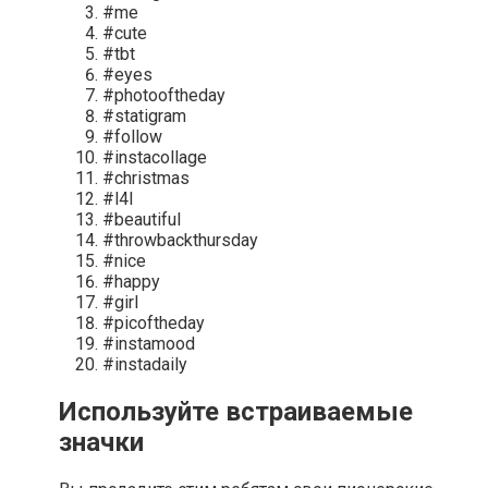
#me
#cute
#tbt
#eyes
#photooftheday
#statigram
#follow
#instacollage
#christmas
#l4l
#beautiful
#throwbackthursday
#nice
#happy
#girl
#picoftheday
#instamood
#instadaily
Используйте встраиваемые
значки