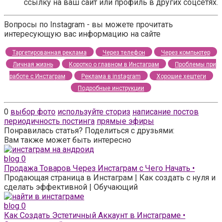
ссылку на ваш сайт или профиль в других соцсетях.
Вопросы по Instagram - вы можете прочитать
интересующую вас информацию на сайте
Таргетированная реклама
Через телефон
Через компьютер
Личная жизнь
Коротко о главном в Инстаграм
Проблемы при
работе с Инстаграм
Реклама в instagram
Хорошие хештеги
Подробные инструкции
0
выбор фото
используйте сториз
написание постов
периодичность постинга
прямые эфиры
Понравилась статья? Поделиться с друзьями:
Вам также может быть интересно
blog
0
Продажа Товаров Через Инстаграм с Чего Начать •
Продающая страница в Инстаграм | Как создать с нуля и
сделать эффективной | Обучающий
blog
0
Как Создать Эстетичный Аккаунт в Инстаграме •