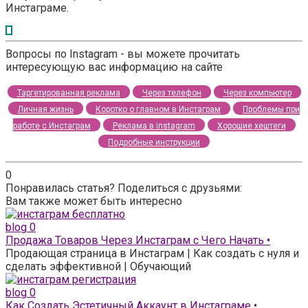
Инстаграме.
Вопросы по Instagram - вы можете прочитать
интересующую вас информацию на сайте
Таргетированная реклама
Через телефон
Через компьютер
Личная жизнь
Коротко о главном в Инстаграм
Проблемы при
работе с Инстаграм
Реклама в instagram
Хорошие хештеги
Подробные инструкции
0
Понравилась статья? Поделиться с друзьями:
Вам также может быть интересно
blog
0
Продажа Товаров Через Инстаграм с Чего Начать •
Продающая страница в Инстаграм | Как создать с нуля и
сделать эффективной | Обучающий
blog
0
Как Создать Эстетичный Аккаунт в Инстаграме •