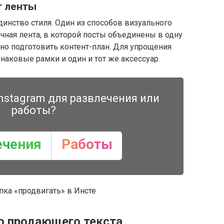
т ленты
динство стиля. Один из способов визуального
ная лента, в которой посты объединены в одну
жно подготовить контент-план. Для упрощения
наковые рамки и один и тот же аксессуар.
nstagram для развлечения или
работы?
ечения
Работы
опка «продвигать» в Инсте
ю продающего текста