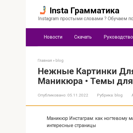
Перейти
Insta Грамматика
к
контенту
Instagram простыми словами ? Обучаем по
Новости
Скачать
Руководство
Главная
»
blog
Нежные Картинки Для
Маникюра • Темы для
Опубликовано:
05.11.2022
Рубрика:
blog
Маникюр Инстаграм: как ногтевому ма
интересные страницы