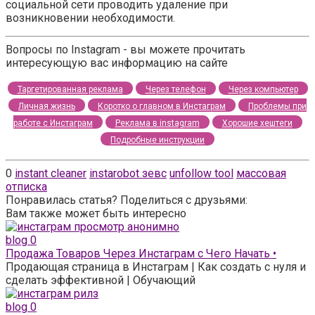
социальной сети проводить удаление при
возникновении необходимости.
Вопросы по Instagram - вы можете прочитать
интересующую вас информацию на сайте
Таргетированная реклама
Через телефон
Через компьютер
Личная жизнь
Коротко о главном в Инстаграм
Проблемы при
работе с Инстаграм
Реклама в instagram
Хорошие хештеги
Подробные инструкции
0
instant cleaner
instarobot зевс
unfollow tool
массовая
отписка
Понравилась статья? Поделиться с друзьями:
Вам также может быть интересно
blog
0
Продажа Товаров Через Инстаграм с Чего Начать •
Продающая страница в Инстаграм | Как создать с нуля и
сделать эффективной | Обучающий
blog
0