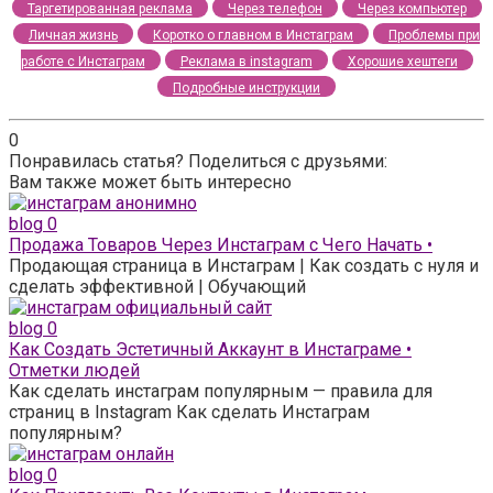
Таргетированная реклама
Через телефон
Через компьютер
Личная жизнь
Коротко о главном в Инстаграм
Проблемы при
работе с Инстаграм
Реклама в instagram
Хорошие хештеги
Подробные инструкции
0
Понравилась статья? Поделиться с друзьями:
Вам также может быть интересно
blog
0
Продажа Товаров Через Инстаграм с Чего Начать •
Продающая страница в Инстаграм | Как создать с нуля и
сделать эффективной | Обучающий
blog
0
Как Создать Эстетичный Аккаунт в Инстаграме •
Отметки людей
Как сделать инстаграм популярным — правила для
страниц в Instagram Как сделать Инстаграм
популярным?
blog
0