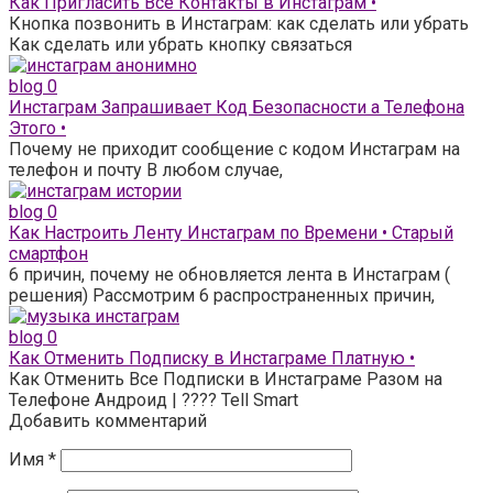
Как Пригласить Все Контакты в Инстаграм •
Кнопка позвонить в Инстаграм: как сделать или убрать
Как сделать или убрать кнопку связаться
blog
0
Инстаграм Запрашивает Код Безопасности а Телефона
Этого •
Почему не приходит сообщение с кодом Инстаграм на
телефон и почту В любом случае,
blog
0
Как Настроить Ленту Инстаграм по Времени • Старый
смартфон
6 причин, почему не обновляется лента в Инстаграм (
решения) Рассмотрим 6 распространенных причин,
blog
0
Как Отменить Подписку в Инстаграме Платную •
Как Отменить Все Подписки в Инстаграме Разом на
Телефоне Андроид | ???? Tell Smart
Добавить комментарий
Имя
*