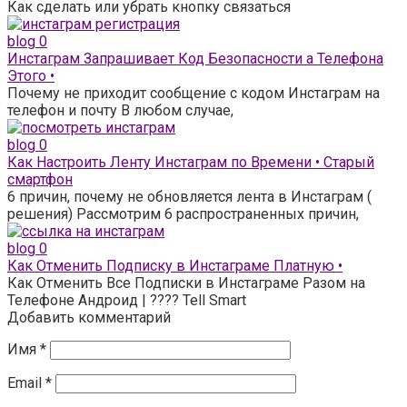
Как сделать или убрать кнопку связаться
blog
0
Инстаграм Запрашивает Код Безопасности а Телефона
Этого •
Почему не приходит сообщение с кодом Инстаграм на
телефон и почту В любом случае,
blog
0
Как Настроить Ленту Инстаграм по Времени • Старый
смартфон
6 причин, почему не обновляется лента в Инстаграм (
решения) Рассмотрим 6 распространенных причин,
blog
0
Как Отменить Подписку в Инстаграме Платную •
Как Отменить Все Подписки в Инстаграме Разом на
Телефоне Андроид | ???? Tell Smart
Добавить комментарий
Имя
*
Email
*