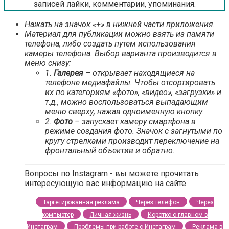
записей лайки, комментарии, упоминания.
Нажать на значок «+» в нижней части приложения.
Материал для публикации можно взять из памяти
телефона, либо создать путем использования
камеры телефона. Выбор варианта производится в
меню снизу:
1.
Галерея
– открывает находящиеся на
телефоне медиафайлы. Чтобы отсортировать
их по категориям «фото», «видео», «загрузки» и
т.д., можно воспользоваться выпадающим
меню сверху, нажав одноименную кнопку.
2.
Фото
– запускает камеру смартфона в
режиме создания фото. Значок с загнутыми по
кругу стрелками производит переключение на
фронтальный объектив и обратно.
Вопросы по Instagram - вы можете прочитать
интересующую вас информацию на сайте
Таргетированная реклама
Через телефон
Через
компьютер
Личная жизнь
Коротко о главном в
Инстаграм
Проблемы при работе с Инстаграм
Реклама в