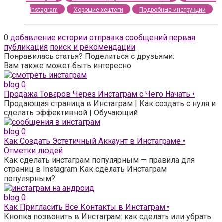
instagram
Хорошие хештеги
Подробные инструкции
0
добавление истории
отправка сообщений
первая
публикация
поиск и рекомендации
Понравилась статья? Поделиться с друзьями:
Вам также может быть интересно
blog
0
Продажа Товаров Через Инстаграм с Чего Начать •
Продающая страница в Инстаграм | Как создать с нуля и
сделать эффективной | Обучающий
blog
0
Как Создать Эстетичный Аккаунт в Инстаграме •
Отметки людей
Как сделать инстаграм популярным — правила для
страниц в Instagram Как сделать Инстаграм
популярным?
blog
0
Как Пригласить Все Контакты в Инстаграм •
Кнопка позвонить в Инстаграм: как сделать или убрать