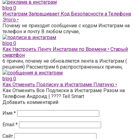
blog
0
Инстаграм Запрашивает Код Безопасности а Телефона
Этого •
Почему не приходит сообщение с кодом Инстаграм на
телефон и почту В любом случае,
blog
0
Как Настроить Ленту Инстаграм по Времени • Старый
смартфон
6 причин, почему не обновляется лента в Инстаграм (
решения) Рассмотрим 6 распространенных причин,
blog
0
Как Отменить Подписку в Инстаграме Платную •
Как Отменить Все Подписки в Инстаграме Разом на
Телефоне Андроид | ???? Tell Smart
Добавить комментарий
Имя
*
Email
*
Сайт