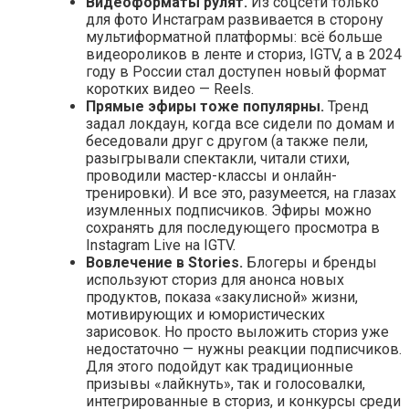
Видеоформаты рулят.
Из соцсети только
для фото Инстаграм развивается в сторону
мультиформатной платформы: всё больше
видеороликов в ленте и сториз, IGTV, а в 2024
году в России стал доступен новый формат
коротких видео — Reels.
Прямые эфиры тоже популярны.
Тренд
задал локдаун, когда все сидели по домам и
беседовали друг с другом (а также пели,
разыгрывали спектакли, читали стихи,
проводили мастер-классы и онлайн-
тренировки). И все это, разумеется, на глазах
изумленных подписчиков. Эфиры можно
сохранять для последующего просмотра в
Instagram Live на IGTV.
Вовлечение в Stories.
Блогеры и бренды
используют сториз для анонса новых
продуктов, показа «закулисной» жизни,
мотивирующих и юмористических
зарисовок. Но просто выложить сториз уже
недостаточно — нужны реакции подписчиков.
Для этого подойдут как традиционные
призывы «лайкнуть», так и голосовалки,
интегрированные в сториз, и конкурсы среди