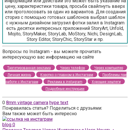
информации или действии это может быть указание на
цену, характеристики товара, просьба свайпнуть вверх
или проголосовать за один из вариантов. Для создания
сториз с помощью готовых шаблонов выбрал шаблон
с нужным дизайном загрузил фотки залил в Instagram
есть десятки интересных приложений StoryArt, Unfold,
Mojito, StoryMaker, StoryLab, MoStory, Nichi, DesignLab,
Story Editor, StoryChic, StoryStar и пр.
Вопросы по Instagram - вы можете прочитать
интересующую вас информацию на сайте
Таргетированная реклама
Через телефон
Через компьютер
Личная жизнь
Коротко о главном в Инстаграм
Проблемы при
работе с Инстаграм
Реклама в instagram
Хорошие хештеги
Подробные инструкции
0
8mm vintage camera
hype text
Понравилась статья? Поделиться с друзьями:
Вам также может быть интересно
blog
0