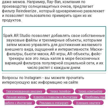
даже мемов. Например, Ray-Ban, компания по
производству солнцезащитных очков, предлагает
фильтр Reindeerize , который одновременно развлекает
и позволяет пользователю примерить один из их
продуктов.
Spark AR Studio позволяет добавлять свои собственные
звуковые файлы и трехмерные объекты, которыми
затем можно управлять для достижения желаемого
внешнего вида, ощущений и интерактивности. Маски-
фильтры, бьюти-маски, AR-игры, AR-объекты, фейс-
трекеры все это лишь капля в море бесконечных
вариаций фильтров популярной социальной сети, и их
число растет с каждым днем.
Вопросы по Instagram - вы можете прочитать
интересующую вас информацию на сайте
Таргетированная реклама
Через телефон
Через компьютер
Личная жизнь
Коротко о главном в Инстаграм
Проблемы при
работе с Инстаграм
Реклама в instagram
Хорошие хештеги