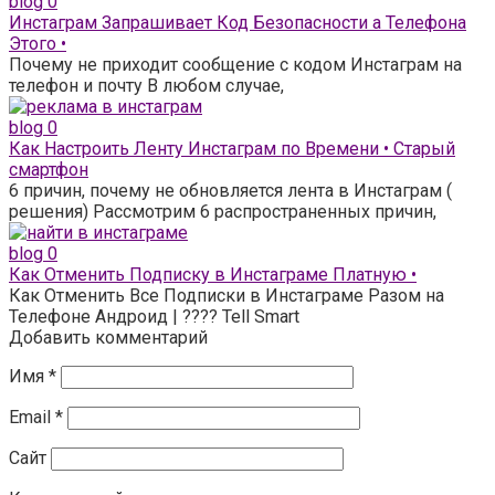
blog
0
Инстаграм Запрашивает Код Безопасности а Телефона
Этого •
Почему не приходит сообщение с кодом Инстаграм на
телефон и почту В любом случае,
blog
0
Как Настроить Ленту Инстаграм по Времени • Старый
смартфон
6 причин, почему не обновляется лента в Инстаграм (
решения) Рассмотрим 6 распространенных причин,
blog
0
Как Отменить Подписку в Инстаграме Платную •
Как Отменить Все Подписки в Инстаграме Разом на
Телефоне Андроид | ???? Tell Smart
Добавить комментарий
Имя
*
Email
*
Сайт