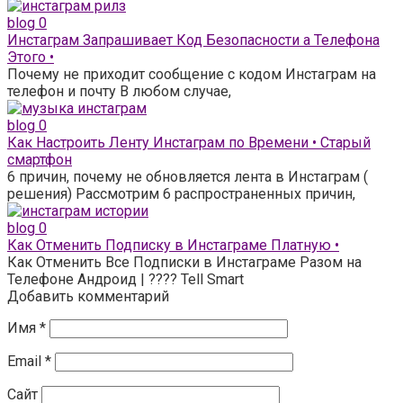
blog
0
Инстаграм Запрашивает Код Безопасности а Телефона
Этого •
Почему не приходит сообщение с кодом Инстаграм на
телефон и почту В любом случае,
blog
0
Как Настроить Ленту Инстаграм по Времени • Старый
смартфон
6 причин, почему не обновляется лента в Инстаграм (
решения) Рассмотрим 6 распространенных причин,
blog
0
Как Отменить Подписку в Инстаграме Платную •
Как Отменить Все Подписки в Инстаграме Разом на
Телефоне Андроид | ???? Tell Smart
Добавить комментарий
Имя
*
Email
*
Сайт