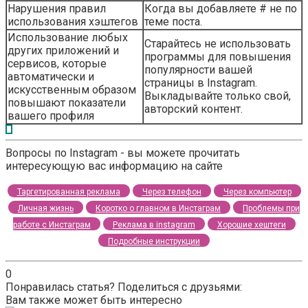
Нарушения правил
Когда вы добавляете # не по
использования хэштегов
теме поста.
Использование любых
Старайтесь не использовать
других приложений и
программы для повышения
сервисов, которые
популярности вашей
автоматически и
страницы в Instagram.
искусственным образом
Выкладывайте только свой,
повышают показатели
авторский контент.
вашего профиля
Вопросы по Instagram - вы можете прочитать
интересующую вас информацию на сайте
Таргетированная реклама
Через телефон
Через компьютер
Личная жизнь
Коротко о главном в Инстаграм
Проблемы при
работе с Инстаграм
Реклама в instagram
Хорошие хештеги
Подробные инструкции
0
Понравилась статья? Поделиться с друзьями:
Вам также может быть интересно