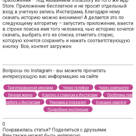
приложения – под названием InstaStory из того же App
Store. Приложение бесплатное и не просит отдельный
вход в учетную запись Инстаграма, благодаря чему
скачать историю можно анонимно! А делается это по
следующему алгоритму – запустить приложение, ввести
в строке поиска имя того человека, чью историю хочется
скачать, выбрать его из списка, отметить сторис,
которую хочется сохранить и нажать соответствующую
кнопку. Все, контент загружен.
Вопросы по Instagram - вы можете прочитать
интересующую вас информацию на сайте
Таргетированная реклама
Через телефон
Через компьютер
Личная жизнь
Коротко о главном в Инстаграм
Проблемы при
работе с Инстаграм
Реклама в instagram
Хорошие хештеги
Подробные инструкции
0
Понравилась статья? Поделиться с друзьями:
Вам также может быть интересно