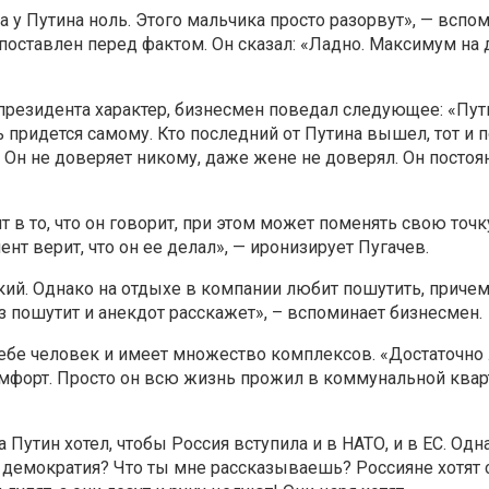
а у Путина ноль. Этого мальчика просто разорвут», — вспом
 поставлен перед фактом. Он сказал: «Ладно. Максимум на 
президента характер, бизнесмен поведал следующее: «Пут
 придется самому. Кто последний от Путина вышел, тот и п
й. Он не доверяет никому, даже жене не доверял. Он постоя
 в то, что он говорит, при этом может поменять свою точк
мент верит, что он ее делал», — иронизирует Пугачев.
кий. Однако на отдыхе в компании любит пошутить, приче
 пошутит и анекдот расскажет», – вспоминает бизнесмен.
ебе человек и имеет множество комплексов. «Достаточно 
комфорт. Просто он всю жизнь прожил в коммунальной квар
а Путин хотел, чтобы Россия вступила и в НАТО, и в ЕС. Од
я демократия? Что ты мне рассказываешь? Россияне хотят 