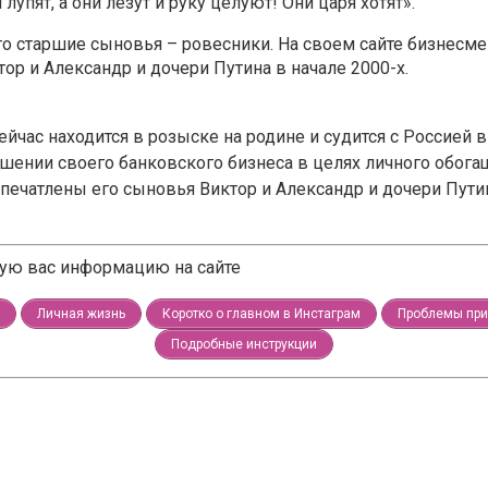
упят, а они лезут и руку целуют! Они царя хотят».
го старшие сыновья – ровесники. На своем сайте бизнесме
тор и Александр и дочери Путина в начале 2000-х.
ейчас находится в розыске на родине и судится с Россией 
ении своего банковского бизнеса в целях личного обогащ
запечатлены его сыновья Виктор и Александр и дочери Путин
щую вас информацию на сайте
Личная жизнь
Коротко о главном в Инстаграм
Проблемы при 
Подробные инструкции