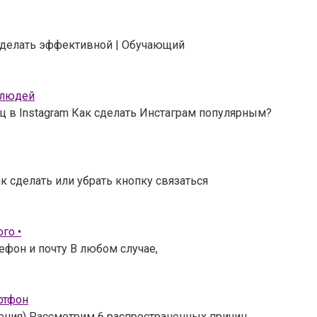
 сделать эффективной | Обучающий
 людей
ц в Instagram Как сделать Инстаграм популярным?
к сделать или убрать кнопку связаться
го •
ефон и почту В любом случае,
ртфон
шения) Рассмотрим 6 распространенных причин,