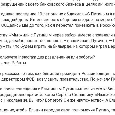
разрушении своего банковского бизнеса в целях личного 
однако последние 10 лет они не общаются. «С Путиным я п
ь каждый день. Интенсивность общения спадала по мере об
. Общались мы до того, как я перестал приезжать в Россию.
ству: «Мы жили с Путиным через забор, вместе справляли
 умею, давайте просто так попою», – вспоминает Пугачев. 
мать, что будем играть на бильярде, на котором играл Бер
ользуете Instagram для развлечения или работы?
ечения
Работы
 рассказал о том, как бывший президент России Ельцин п
 директором ФСБ, возглавить правительство. По-началу Пу
итоге после совещания с Ельциным Путин вышел из его каби
едседателю правительства Сергею Степашину: «Назначаете
с Николаевич. Вы что? Вот этот? Он же ничтожество». А Е
решение, чтобы Ельцин передал свои полномочия Путину, 