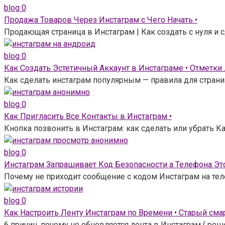
blog
0
Продажа Товаров Через Инстаграм с Чего Начать •
Продающая страница в Инстаграм | Как создать с нуля и
blog
0
Как Создать Эстетичный Аккаунт в Инстаграме • Отметки
Как сделать инстаграм популярным — правила для страни
blog
0
Как Пригласить Все Контакты в Инстаграм •
Кнопка позвонить в Инстаграм: как сделать или убрать Ка
blog
0
Инстаграм Запрашивает Код Безопасности а Телефона Это
Почему не приходит сообщение с кодом Инстаграм на тел
blog
0
Как Настроить Ленту Инстаграм по Времени • Старый сма
6 причин, почему не обновляется лента в Инстаграм ( ре