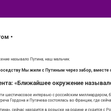
ом •
ение называло Путина; наш мальчик.
соседству Мы жили с Путиным через забор, вместе
ента: «Ближайшее окружение называл
очти шестичасовое интервью с российским миллиардером
реча Гордона и Пугачева состоялась во Франции, где сейч
ина», сейчас находится в розыске на родине и судится с Р