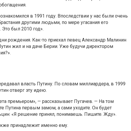
обогащения.
ознакомился в 1991 году. Впоследствии у нас были очень
растания другими людьми, по мере угасания его
 Это был 2010 год».
 дни рождения. Как-то приехал певец Александр Малинин
— Путин жил и на даче Берии. Уже будучи директором
ия?».
ередавал власть Путину. По словам миллиардера, в 1999
тин отверг эту идею.
нета премьером», — рассказывает Пугачев. — На том
 Путина первым замом, а сами уходите. Он будет
льцин: «Я решение принял, понимаешь. Пишите. Жду».
также принадлежит именно ему.