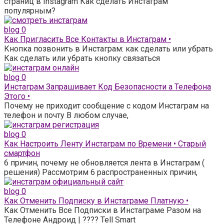
страниц в Instagram Как сделать Инстаграм
популярным?
blog
0
Как Пригласить Все Контакты в Инстаграм •
Кнопка позвонить в Инстаграм: как сделать или убрать
Как сделать или убрать кнопку связаться
blog
0
Инстаграм Запрашивает Код Безопасности а Телефона
Этого •
Почему не приходит сообщение с кодом Инстаграм на
телефон и почту В любом случае,
blog
0
Как Настроить Ленту Инстаграм по Времени • Старый
смартфон
6 причин, почему не обновляется лента в Инстаграм (
решения) Рассмотрим 6 распространенных причин,
blog
0
Как Отменить Подписку в Инстаграме Платную •
Как Отменить Все Подписки в Инстаграме Разом на
Телефоне Андроид | ???? Tell Smart