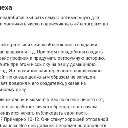
пеха
понадобится выбрать самую оптимальную для
ит увеличить число подписчиков в «Инстаграм» до
хой стратегией явится объявление о создании
распродажи и т. д. При этом понадобится создать
ейс профиля и придумать остроумную историю.
вить при этом и ссылку на вашу домашнюю
енд. Это позволит заинтересовать подписчиков.
сайт пока еще должным образом не запущен,
ят доверия к его создателю, указав на
своему делу.
ли на данный момент у вас пока еще ничего нет,
и в разработке личного бренда, то до начала
ендуется начать публиковать свои посты.
? Примерно 10-12. Они станут хорошей отправной
 бизнеса. Все они должны непременно дополнять