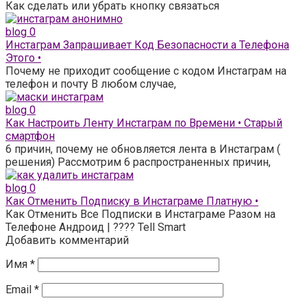
Как сделать или убрать кнопку связаться
blog
0
Инстаграм Запрашивает Код Безопасности а Телефона
Этого •
Почему не приходит сообщение с кодом Инстаграм на
телефон и почту В любом случае,
blog
0
Как Настроить Ленту Инстаграм по Времени • Старый
смартфон
6 причин, почему не обновляется лента в Инстаграм (
решения) Рассмотрим 6 распространенных причин,
blog
0
Как Отменить Подписку в Инстаграме Платную •
Как Отменить Все Подписки в Инстаграме Разом на
Телефоне Андроид | ???? Tell Smart
Добавить комментарий
Имя
*
Email
*