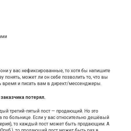
ами
 они у вас нефиксированные, то хотя бы напишите
у понять, может ли он себе позволить то, что вы
ть время и писать вам в директ/мессенджеры.
 заказчика потерял.
ый третий-пятый пост — продающий. Но это
а по больнице. Если у вас относительно дешёвый
терия), то каждый пост может быть продающим. А
00руб.), то продающий пост может быть раз в