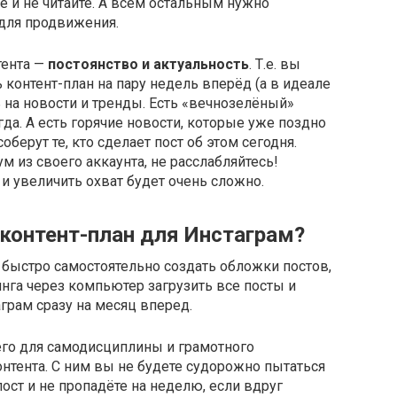
е и не читайте. А всем остальным нужно
для продвижения.
тента —
постоянство и актуальность
. Т.е. вы
контент-план на пару недель вперёд (а в идеале
ь на новости и тренды. Есть «вечнозелёный»
гда. А есть горячие новости, которые уже поздно
оберут те, кто сделает пост об этом сегодня.
 из своего аккаунта, не расслабляйтесь!
и увеличить охват будет очень сложно.
контент-план для Инстаграм?
ыстро самостоятельно создать обложки постов,
нга через компьютер загрузить все посты и
аграм сразу на месяц вперед.
го для самодисциплины и грамотного
нтента. С ним вы не будете судорожно пытаться
ост и не пропадёте на неделю, если вдруг