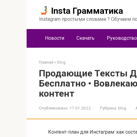
Перейти
Insta Грамматика
к
контенту
Instagram простыми словами ? Обучаем по
Новости
Скачать
Руководство
Главная
»
blog
Продающие Тексты Д
Бесплатно • Вовлек
контент
Опубликовано:
17.01.2022
Рубрика:
blog
Контент-план для Инстаграм: как сост