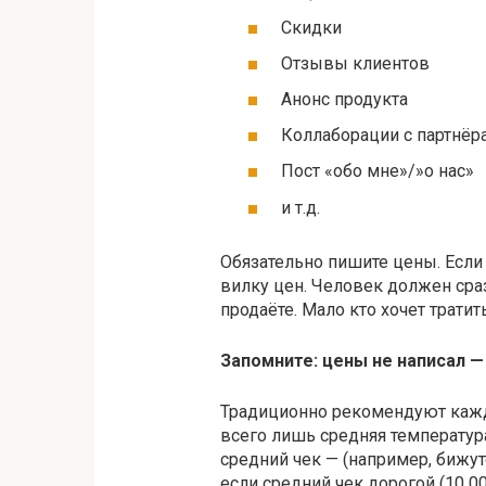
Скидки
Отзывы клиентов
Анонс продукта
Коллаборации с партнёр
Пост «обо мне»/»о нас»
и т.д.
Обязательно пишите цены. Если
вилку цен. Человек должен сраз
продаёте. Мало кто хочет трати
Запомните: цены не написал —
Традиционно рекомендуют кажд
всего лишь средняя температур
средний чек — (например, бижу
если средний чек дорогой (10 0