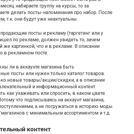
месяц набираете группу на курсы, то за
наете делать посты-напоминания про набор. После
, т.к. они будут уже неактуальны.
продающие посты и рекламу (таргетинг или у
ишёл по рекламе, должен увидеть то, зачем
ой же картинкой, что и в рекламе. В описании
о в рекламном посте.
жны ли в аккаунте магазина быть
ые посты или нужен только каталог товаров.
ько новые товары/акции/скидки, а в описании
звлекательный и информационный контент.
ь как ухаживать или спросить, в каком цвете
 Потому что подписываясь на аккаунт магазина,
поступлениями, а не погружаться в историю моды.
ц/магазинов с минимальным ассортиментом и т.д.
тельный контент