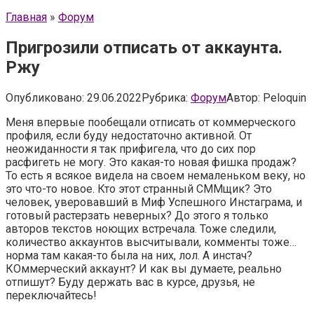
Главная
»
Форум
Пригрозили отписать от аккаунта.
Ржу
Опубликовано:
29.06.2022
Рубрика:
Форум
Автор:
Peloquin
Меня впервые пообещали отписать от коммерческого
профиля, если буду недостаточно активной. От
неожиданности я так прифигела, что до сих пор
расфигеть не могу. Это какая-то новая фишка продаж?
То есть я всякое видела на своем немаленьком веку, но
это что-то новое. Кто этот странный СММщик? Это
человек, уверовавший в Миф Успешного Инстаграма, и
готовый растерзать неверных? До этого я только
авторов текстов ноющих встречала. Тоже следили,
количество аккаунтов высчитывали, комменты тоже…
норма там какая-то была на них, лол. А инстач?
КОммерческий аккаунт? И как вы думаете, реально
отпишут? Буду держать вас в курсе, друзья, не
переключайтесь!