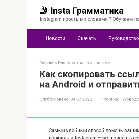
Перейти
🤳 Insta Грамматика
к
контенту
Instagram простыми словами ? Обучаем по
Новости
Скачать
Руководство
Главная
»
Руководство пользователя
Как скопировать ссыл
на Android и отправи
Опубликовано:
04.07.2022
Рубрика:
Руководс
Самый удобный способ помочь вашим
профиль в Instagram – это прислать с