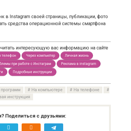
нк в Instagram своей страницы, публикации, фото
вать средства операционной системы смартфона
рочитать интересующую вас информацию на сайте
з телефон
Через компьютер
Личная жизнь
блемы при работе с Инстаграм
Реклама в instagram
ги
Подробные инструкции
 программ
На компьютере
На телефоне
вая инструкция
я? Поделиться с друзьями: