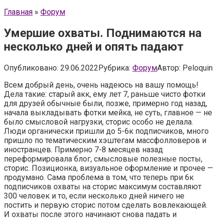
Главная
»
Форум
Умершие охваты. Поднимаются на
несколько дней и опять падают
Опубликовано:
29.06.2022
Рубрика:
Форум
Автор:
Peloquin
Всем добрый день, очень надеюсь на вашу помощь!
Дела такие: старый акк, ему лет 7, раньше чисто фотки
для друзей обычные были, позже, примерно год назад,
начала выкладывать фотки мейка, не суть, главное — не
было смысловой нагрузки, сторис особо не делала.
Люди органически пришли до 5-6к подписчиков, много
пришло по тематическим хэштегам массфолловеров и
иностранцев. Примерно 7-8 месяцев назад
переформировала блог, смысловые полезные посты,
сторис. Позиционка, визуальное оформление и прочее —
продумано. Сама проблема в том, что теперь при 6к
подписчиков охваты на сторис максимум составляют
300 человек и то, если несколько дней ничего не
постить и первую сторис потом сделать вовлекающей.
И охваты после этого начинают снова падать и